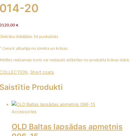
014-20
3120,00
€
Divkrāsu ūdeļādas 34 puskažoks
* Cena ir atkarīga no izmēra un krāsas.
Attēlos redzamais tonis var nedaudz atšķirties no produkta krāsas dabā.
COLLECTION
,
Short coats
Saistītie Produkti
Accessories
OLD Baltas lapsādas apmetnis